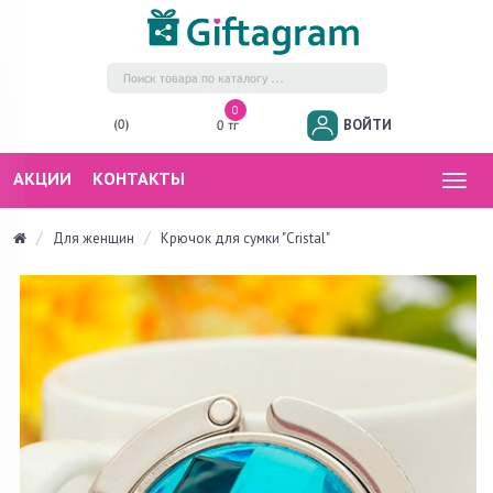
0
ВОЙТИ
(0)
0 тг
АКЦИИ
КОНТАКТЫ
Togg
navig
Для женщин
Крючок для сумки "Cristal"