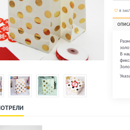
В ЗАК
ОПИС
Разм
золо
В на
фикс
Золо
Указа
МОТРЕЛИ