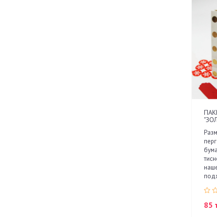
ПАК
"ЗО
Разм
пер
бума
тисн
наше
под
85 