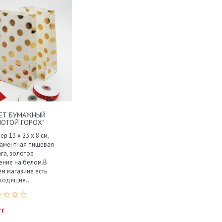
ЕТ БУМАЖНЫЙ
ЛОТОЙ ГОРОХ"
ер 13 х 23 х 8 см,
гаментная пищевая
га, золотое
ение на белом.В
м магазине есть
ходящие..
тг