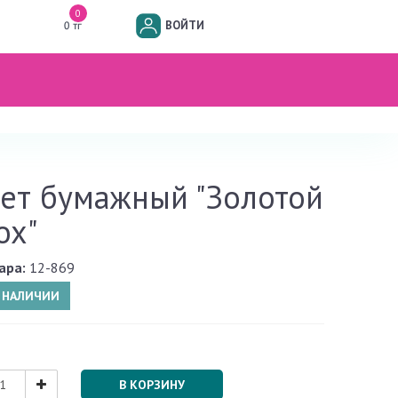
0
ВОЙТИ
0 тг
ет бумажный "Золотой
ох"
ара:
12-869
В НАЛИЧИИ
В КОРЗИНУ