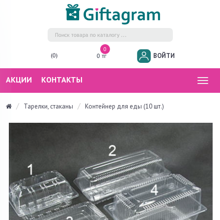
0
ВОЙТИ
(0)
0 тг
АКЦИИ
КОНТАКТЫ
Togg
navig
Тарелки, стаканы
Контейнер для еды (10 шт.)