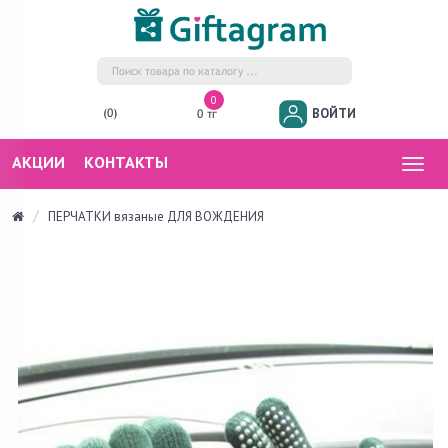
0
ВОЙТИ
(0)
0 тг
АКЦИИ
КОНТАКТЫ
Togg
navig
ПЕРЧАТКИ вязаные ДЛЯ ВОЖДЕНИЯ