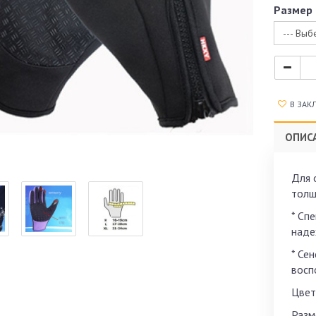
Размер
--- Выб
В ЗАК
ОПИС
Для 
толщ
* Сп
наде
* Се
восп
Цвет
Разм