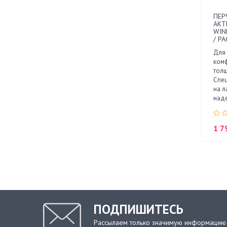
ПЕР
АКТ
WIN
/ Р
Для 
комф
толщ
Спе
на 
над
1 7
ПОДПИШИТЕСЬ
Рассылаем только значимую информацию