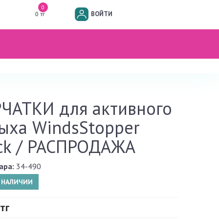
0
ВОЙТИ
0 тг
ЧАТКИ для активного
ыха WindsStopper
ck / РАСПРОДАЖА
ара:
34-490
В НАЛИЧИИ
тг