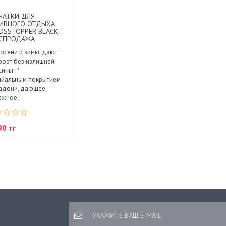
ЧАТКИ ДЛЯ
ИВНОГО ОТДЫХА
DSSTOPPER BLACK
АСПРОДАЖА
осени и зимы, дают
орт без излишней
ины. *
циальным покрытием
ладони, дающее
ежное..
90 тг