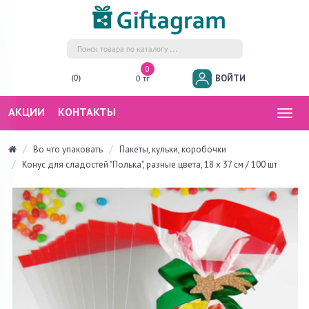
0
ВОЙТИ
(0)
0 тг
АКЦИИ
КОНТАКТЫ
Togg
navig
Во что упаковать
Пакеты, кульки, коробочки
Конус для сладостей "Полька", разные цвета, 18 х 37 см / 100 шт