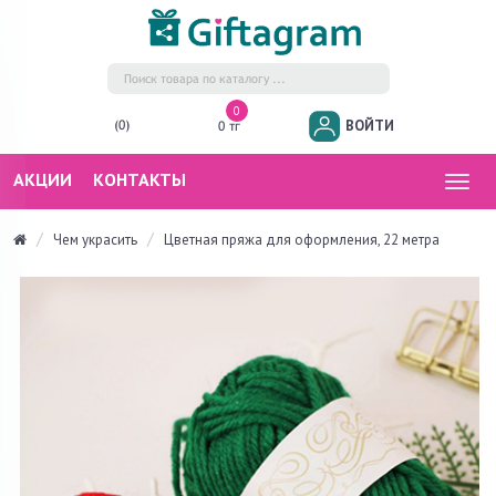
0
ВОЙТИ
(0)
0 тг
АКЦИИ
КОНТАКТЫ
Togg
navig
Чем украсить
Цветная пряжа для оформления, 22 метра