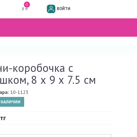
0
ВОЙТИ
0 тг
и-коробочка с
шком, 8 х 9 х 7.5 см
ара:
10-1123
В НАЛИЧИИ
тг