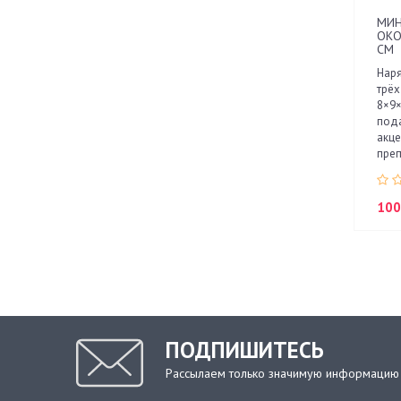
МИН
ОКО
СМ
Нар
трёх
8×9×
пода
акце
преп
100
ПОДПИШИТЕСЬ
Рассылаем только значимую информацию