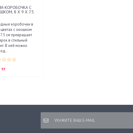
И-КОРОБОЧКА С
ШКОМ, 8 Х 9 Х 7.5
ядные коробочки в
 цветах с окошком
7.5 см превращает
рок в стильный
нт. В ней можно
од..
 тг