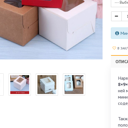
--- Выб
Мини
В ЗАК
ОПИС
Наря
8×9×
ней 
мини
соде
Такж
поло