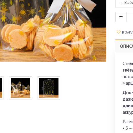
--- Выб
В ЗАК
ОПИС
Стил
звёз
подо
марш
Дно-
даже
длин
акку
Разм
• S –