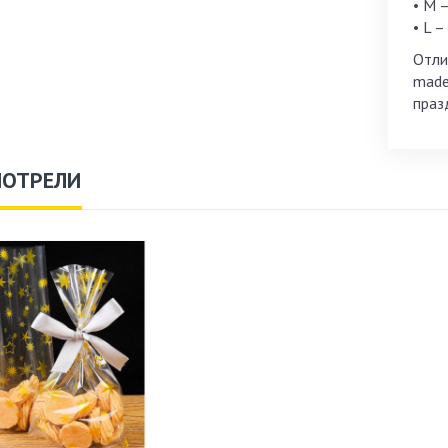
• M 
• L –
Отли
made
праз
МОТРЕЛИ