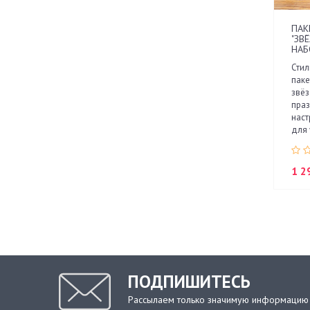
ПАК
"ЗВЁ
НАБ
Сти
паке
звё
пра
наст
для 
1 2
ПОДПИШИТЕСЬ
Рассылаем только значимую информацию