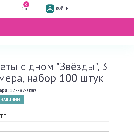
0
ВОЙТИ
0 тг
еты с дном "Звёзды", 3
мера, набор 100 штук
ара:
12-787-stars
В НАЛИЧИИ
тг