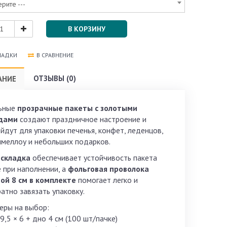
ерите ---
В КОРЗИНУ
ЛАДКИ
В СРАВНЕНИЕ
ОТЗЫВЫ (0)
АНИЕ
ьные
прозрачные пакеты с золотыми
дами
создают праздничное настроение и
йдут для упаковки печенья, конфет, леденцов,
меллоу и небольших подарков.
складка
обеспечивает устойчивость пакета
 при наполнении, а
фольговая проволока
ой 8 см в комплекте
помогает легко и
ратно завязать упаковку.
еры на выбор:
 9,5 × 6 + дно 4 см (100 шт/пачке)