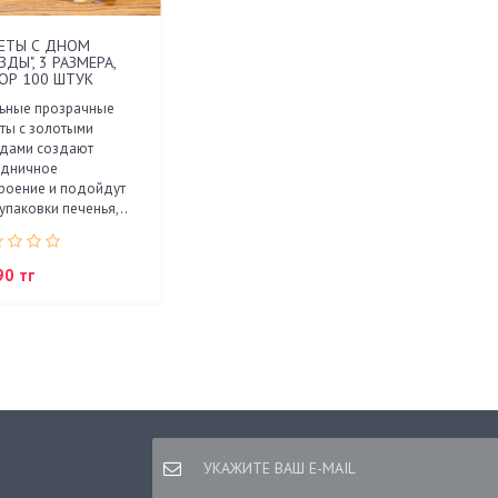
ЕТЫ С ДНОМ
ЗДЫ", 3 РАЗМЕРА,
ОР 100 ШТУК
льные прозрачные
ты с золотыми
здами создают
здничное
роение и подойдут
упаковки печенья,..
90 тг