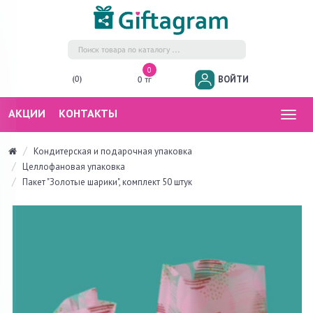
0
ВОЙТИ
(0)
0 тг
АКЦИИ
КОНТАКТЫ
Togg
navig
Кондитерская и подарочная упаковка
Целлофановая упаковка
Пакет "Золотые шарики", комплект 50 штук