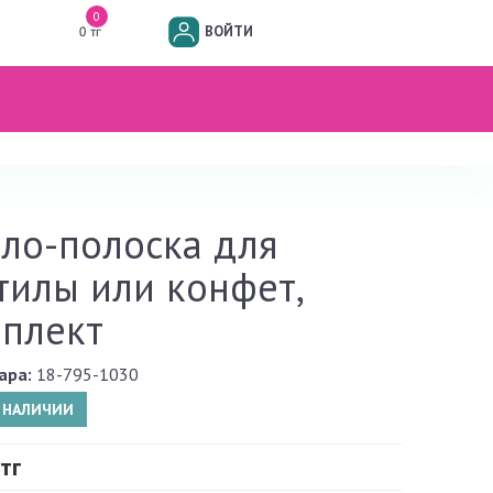
0
ВОЙТИ
0 тг
ло-полоска для
тилы или конфет,
плект
ара:
18-795-1030
В НАЛИЧИИ
тг