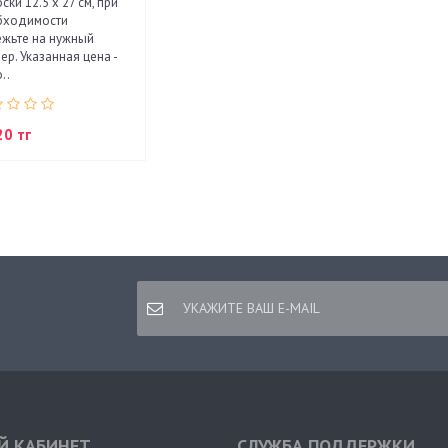
ски 12.5 х 27 см, при
бходимости
жьте на нужный
ер. Указанная цена -
..
20 тг
Й КАБИНЕТ
СЛУЖБА ПОДДЕРЖКИ