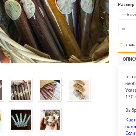
Размер
--- Выб
В ЗАК
ОПИС
Гото
необ
Указа
130 
Выбр
Как 
подл
Если