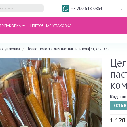
+7 700 513 0854
(0)
Я УПАКОВКА
ЦВЕТОЧНАЯ УПАКОВКА
я упаковка
Целло-полоска для пастилы или конфет, комплект
Цел
пас
ком
Код тов
ЕСТЬ 
1 120 