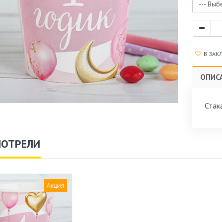
--- Выб
В ЗАК
ОПИС
Стак
МОТРЕЛИ
Акция