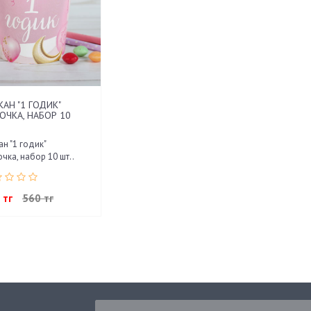
КАН "1 ГОДИК"
ОЧКА, НАБОР 10
ан "1 годик"
чка, набор 10 шт..
 тг
560 тг