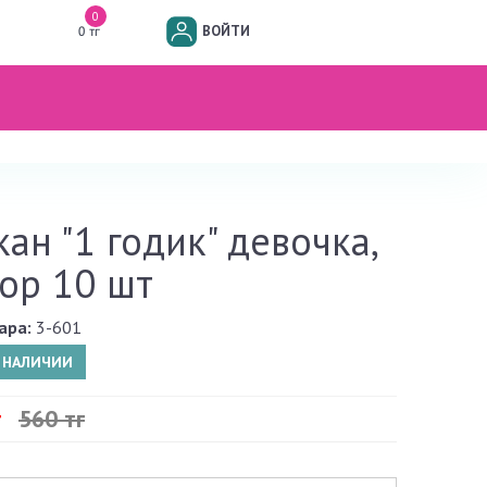
0
ВОЙТИ
0 тг
кан "1 годик" девочка,
ор 10 шт
ара:
3-601
В НАЛИЧИИ
г
560 тг