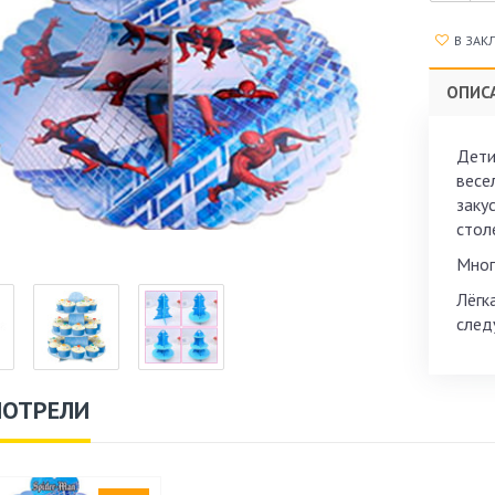
В ЗАК
ОПИС
Дети
весе
заку
стол
Мног
Лёгк
след
МОТРЕЛИ