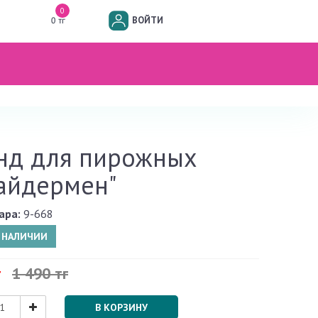
0
ВОЙТИ
0 тг
нд для пирожных
айдермен"
ара:
9-668
В НАЛИЧИИ
г
1 490 тг
В КОРЗИНУ