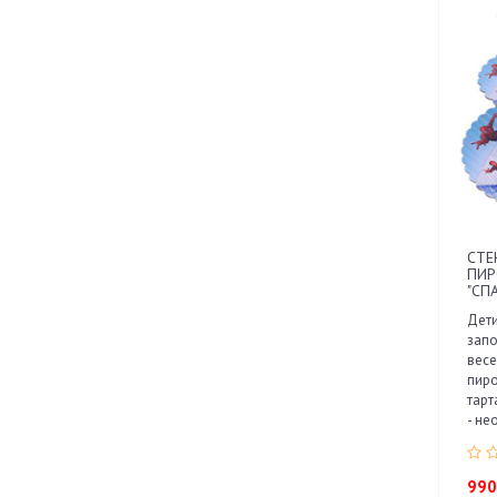
СТЕ
ПИ
"СП
Дети
запо
весе
пир
тарт
- не
990