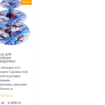
Акция
НД ДЛЯ
РОЖНЫХ
АЙДЕРМЕН"
 обожают это! -
лните 3 уровня этой
лой подставки
ожными,
алетками, закусками
обычно, в..
 тг
1 490 тг