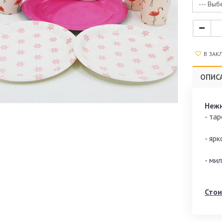
--- Выб
В ЗАК
ОПИС
Нежн
- та
- яр
- ми
Стои