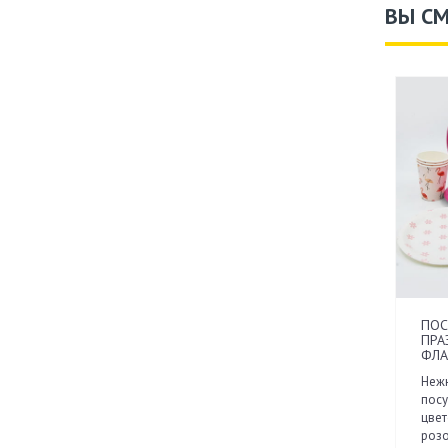
ВЫ С
ПОС
ПРА
ФЛА
Нежн
посу
цвет
розо