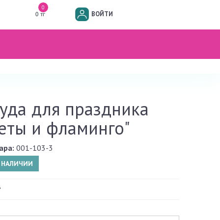
0
ВОЙТИ
0 тг
уда для праздника
еты и фламинго"
ара:
001-103-3
В НАЛИЧИИ
г