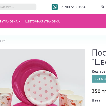
+7 700 513 0854
(0)
Я УПАКОВКА
ЦВЕТОЧНАЯ УПАКОВКА
инго"
Пос
"Цв
Код тов
ЕСТЬ 
350 т
Цвет